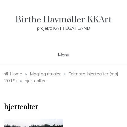
Skip
to
content
Birthe Havmøller KKArt
projekt: KATTEGATLAND
Menu
Home
»
Magi og ritualer
»
Feltnote: hjertealter (maj
2019)
»
hjertealter
hjertealter