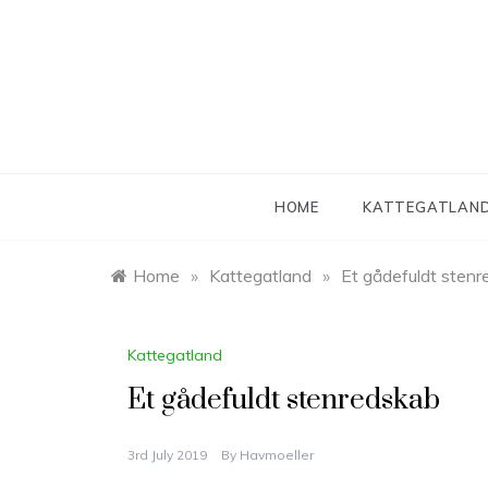
Skip
to
content
HOME
KATTEGATLAN
Home
»
Kattegatland
»
Et gådefuldt sten
Kattegatland
Et gådefuldt stenredskab
3rd July 2019
By
Havmoeller